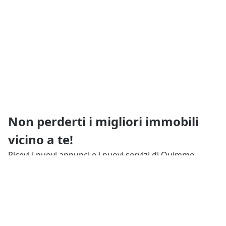
Non perderti i migliori immobili
vicino a te!
Ricevi i nuovi annunci e i nuovi servizi di Quimmo
prima di tutti gli altri
Resta aggiornato