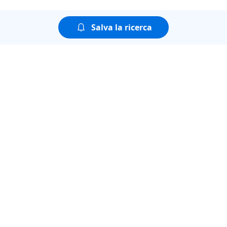
Salva la ricerca
Puoi guardare tutte le
puntate della seconda
stagione di