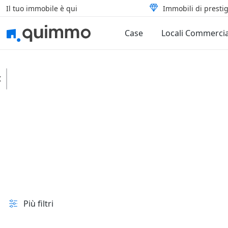
Il tuo immobile è qui
Immobili di prestig
Case
Locali Commercia
Guardia Lombardi
Case
Appartamenti
In vendita e all'asta
Prezzo
Superficie
Più filtri