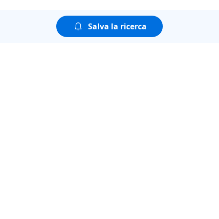
Salva la ricerca
Puoi guardare tutte le
puntate della seconda
stagione di