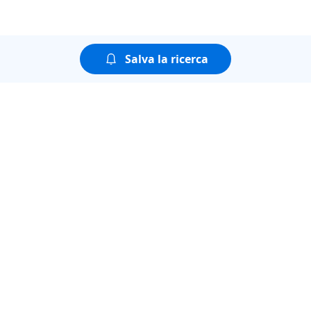
Salva la ricerca
Puoi guardare tutte le
puntate della seconda