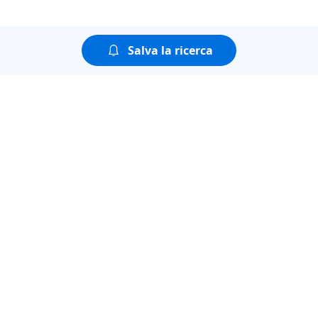
Salva la ricerca
Puoi guardare tutte le
puntate della seconda
stagione di