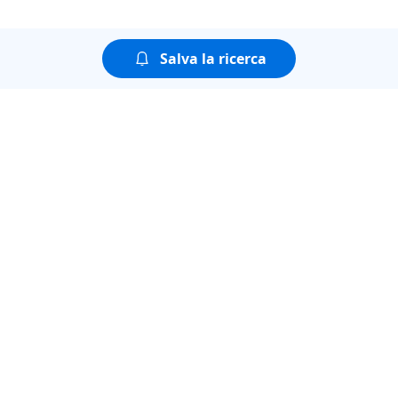
Salva la ricerca
Puoi guardare tutte le
puntate della seconda
stagione di