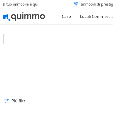
Il tuo immobile è qui
Immobili di prestig
Case
Locali Commercia
Atessa
Terreni
Agricoli
In vendita e all'asta
Prezzo
Superficie
Più filtri