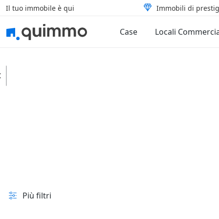
Il tuo immobile è qui
Immobili di prestig
Case
Locali Commercia
Montebello sul Sangro
Terreni
Agricoli
In vendita e all'asta
Prezzo
Superficie
Più filtri