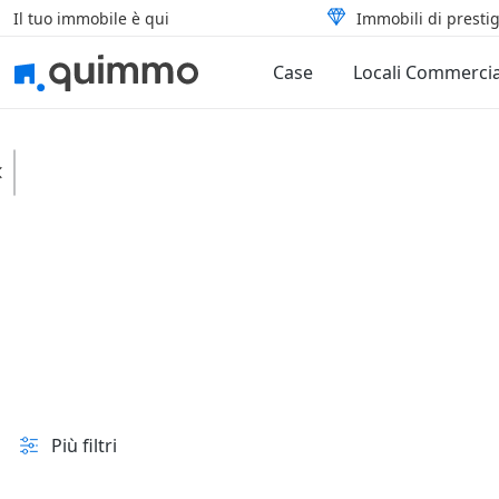
Il tuo immobile è qui
Immobili di prestig
Case
Locali Commercia
Zuccarello
Terreni
Edificabili
In vendita e all'asta
Prezzo
Superficie
Più filtri