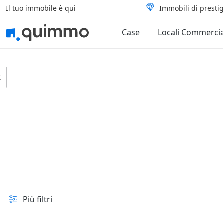
Il tuo immobile è qui
Immobili di prestig
Case
Locali Commercia
Olmeneta
Uffici
Centri direzionali
In vendita e all'asta
Prezzo
Superficie
Più filtri