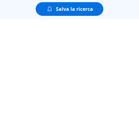
Salva la ricerca
Puoi guardare tutte le
puntate della seconda
stagione di
AGGIUDICATO