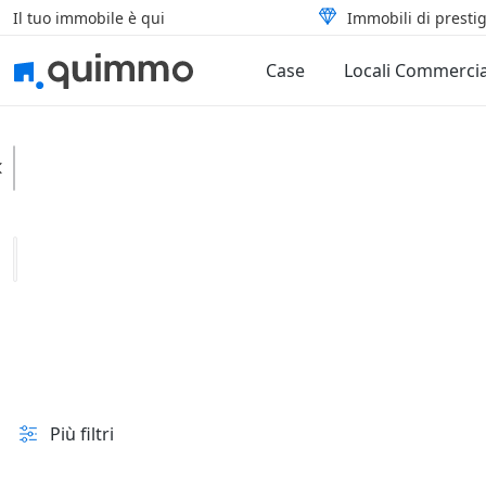
Il tuo immobile è qui
Immobili di prestig
Case
Locali Commercia
Brusimpiano
Categoria
Tipologia
In vendita e all'asta
Prezzo
Superficie
Più filtri