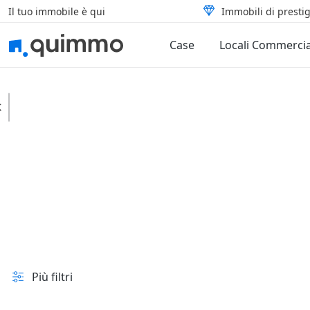
Il tuo immobile è qui
Immobili di prestig
Case
Locali Commercia
Cerrione
Capannoni
Artigianali
In vendita e all'asta
Prezzo
Superficie
Più filtri