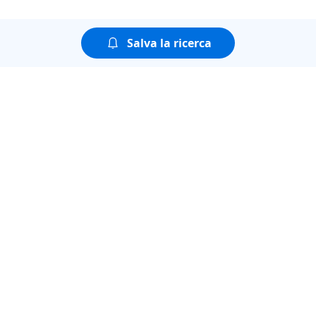
Salva la ricerca
Puoi guardare tutte le
puntate della seconda
stagione di