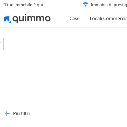
Il tuo immobile è qui
Immobili di prestig
Case
Locali Commercia
Tufo
Case
Indipendenti
In vendita e all'asta
Prezzo
Superficie
Più filtri