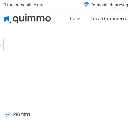
Il tuo immobile è qui
Immobili di prestig
Case
Locali Commercia
Tufo
Case
Ville
In vendita e all'asta
Prezzo
Superficie
Più filtri