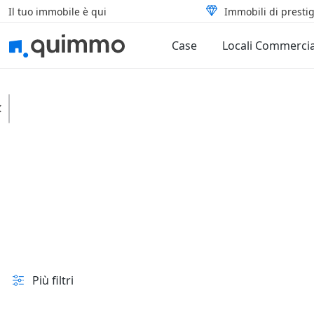
Il tuo immobile è qui
Immobili di prestig
Case
Locali Commercia
Tufillo
Case
Tipologia
In vendita e all'asta
Prezzo
Superficie
Più filtri