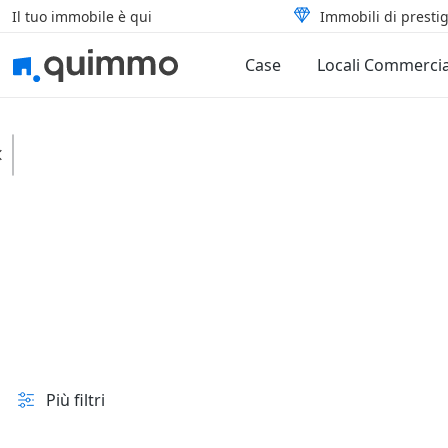
Il tuo immobile è qui
Immobili di prestig
Case
Locali Commercia
Uras
Terreni
Agricoli
In vendita e all'asta
Prezzo
Superficie
Più filtri