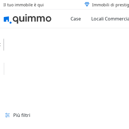
Il tuo immobile è qui
Immobili di prestig
Case
Locali Commercia
Casarano
Categoria
Tipologia
In vendita e all'asta
Prezzo
Superficie
Più filtri