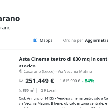
sarano
arano
Mappa
Ordina per
Aggiornati 
Asta Cinema teatro di 830 mq in cent
storico
Casarano (Lecce) - Via Vecchia Matino
251.449 €
- 84%
1.615.000 €
DA
2
830
m
6
Locali
Cod. Annuncio: 14135 - Vendesi cinema teatro sito a Cas
via Vecchia Matino. Il bene, ubicato in zona centrale, è 