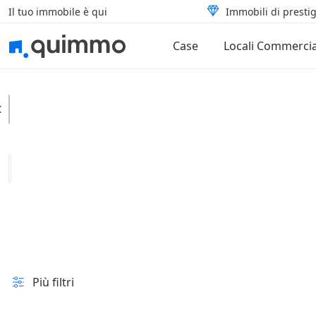
Il tuo immobile è qui
Immobili di prestig
Case
Locali Commercia
Taurisano
Categoria
Tipologia
In vendita e all'asta
Prezzo
Superficie
Più filtri