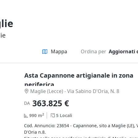
lie
ie
Mappa
Ordina per
Aggiornati 
Asta Capannone artigianale in zona
periferica
Maglie (Lecce) - Via Sabino D'Oria, N. 8
363.825 €
DA
2
990
m
5
Locali
Cod. Annuncio: 23654 - Capannone, sito a Maglie (LE), 
D'Oria n.8.