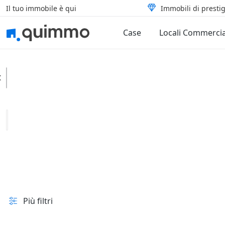
Il tuo immobile è qui
Immobili di prestig
Case
Locali Commercia
Maglie
Categoria
Tipologia
In vendita e all'asta
Prezzo
Superficie
Più filtri