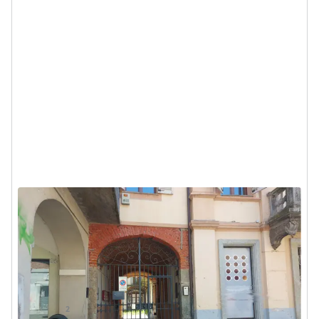
Locale commerciale ex ristorante
con area esterna privata
Chivasso (Torino) - V. Torino, 25, 10034 Chivasso TO,
Italia
360.000 €
DA
2
100
m
8
Locali
1
Bagno