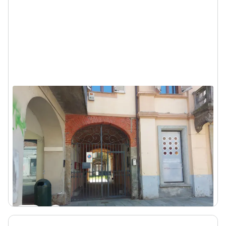
Locale commerciale in centro
storico
Chivasso (Torino) - V. Torino, 25, 10034 Chivasso TO,
Italia
36.000 €
DA
2
37
m
Visita
Messaggio
Chiama
1/5