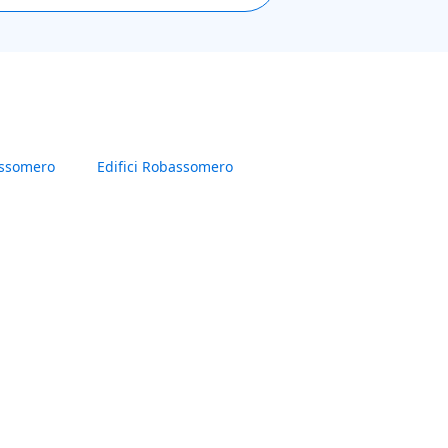
ssomero
Edifici Robassomero