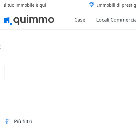
Il tuo immobile è qui
Immobili di prestig
Case
Locali Commercia
Robassomero
Categoria
Tipologia
In vendita e all'asta
Prezzo
Superficie
Più filtri