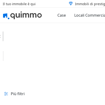
Il tuo immobile è qui
Immobili di prestig
Case
Locali Commercia
Condove
Categoria
Tipologia
In vendita e all'asta
Prezzo
Superficie
Più filtri