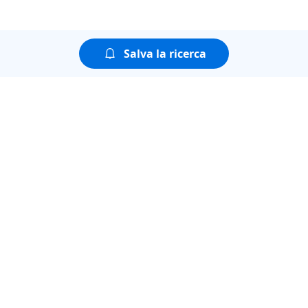
Salva la ricerca
Puoi guardare tutte le
puntate della seconda