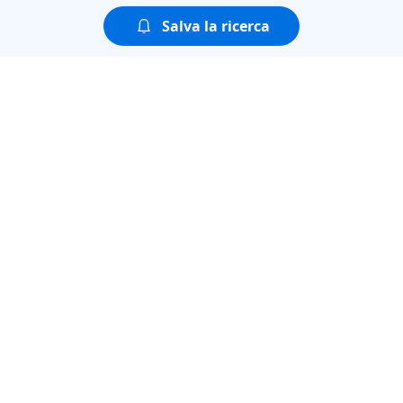
Salva la ricerca
Puoi guardare tutte le
puntate della seconda
stagione di
AGGIUDICATO