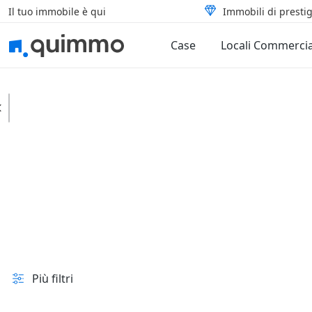
Il tuo immobile è qui
Immobili di prestig
Case
Locali Commercia
Pistoia
Case
Tipologia
In vendita e all'asta
Prezzo
Superficie
Più filtri