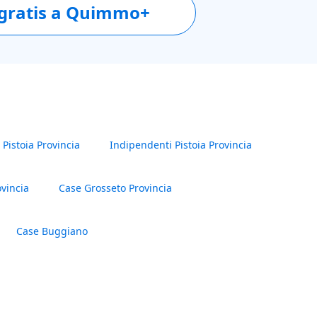
 gratis a Quimmo+
e dell’Arch. Tridenti (Bene 39).
i Pistoia Provincia
Indipendenti Pistoia Provincia
ovincia
Case Grosseto Provincia
Case Buggiano