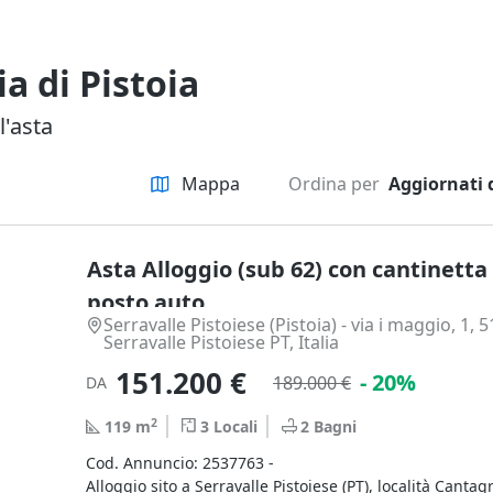
ia di Pistoia
l'asta
Mappa
Ordina per
Aggiornati 
Asta Alloggio (sub 62) con cantinetta
posto auto
Serravalle Pistoiese (Pistoia) - via i maggio, 1, 
Serravalle Pistoiese PT, Italia
151.200 €
- 20%
189.000 €
DA
2
119
m
3
Locali
2
Bagni
Cod. Annuncio: 2537763 -
Alloggio sito a Serravalle Pistoiese (PT), località Cantagri