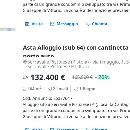
parte di un grande condominio sviluppato tra via Prim
Giuseppe di Vittorio. La zona è a destinazione preval
residenziale-abitativa situata nella prima periferia del
dei sevizi essenziali. L’edificio è stato realizzato fra il 
Visita
Messaggio
Chiama
L’appartamento si trova al piano terzo, con una distrib
articolata e funzionale: ingresso, soggiorno-pranzo, d
Asta Alloggio (sub 64) con cantinetta
due bagni, camera matrimoniale e cameretta con acces
terrazzo.
posto auto
Al piano quarto si trova una soffitta collegata interna
Serravalle Pistoiese (Pistoia) - via i maggio, 1, 
scala, dotata di finestra a tetto.
Serravalle Pistoiese PT, Italia
Completano la proprietà una cantina ed un posto auto 
132.400 €
- 20%
165.500 €
DA
piano interrato.
Beni mobili esclusi dalla vendita.
2
104
m
2
Locali
1
Bagno
Superficie commerciale totale: 118,80 mq
Cod. Annuncio: 2537764 -
Abitazione, loggia, terrazzo, soffitta e cantina: 112,63
Alloggio sito a Serravalle Pistoiese (PT), località Cantagri
- 20%
Posto auto coperto: 20,58 mq
parte di un grande condominio sviluppato tra via Prim
Il tutto come meglio descritto nelle perizie dell’Arch. C
Giuseppe di Vittorio. La zona è a destinazione preval
e dell’Arch. Tridenti (Bene 40).
residenziale-abitativa situata nella prima periferia del
dei sevizi essenziali. L’edificio è stato realizzato fra il 
Visita
Messaggio
Chiama