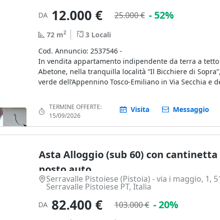
Completano la proprietà una cantina ed un posto auto 
piano interrato.
12.000 €
- 52%
25.000 €
DA
Beni mobili esclusi dalla vendita.
2
72
m
3
Locali
Superficie commerciale totale: 116,61 mq
Cod. Annuncio: 2537546 -
Abitazione, logge e cantina: 110,94 mq
- 20%
In vendita appartamento indipendente da terra a tetto
Posto auto coperto: 18,90 mq
Abetone, nella tranquilla località “Il Bicchiere di Sopra
Il tutto come meglio descritto nelle perizie dell’Arch. C
verde dell’Appennino Tosco-Emiliano in Via Secchia e de
e dell’Arch. Tridenti (Bene 37).
La zona è ideale per chi ama la montagna, gli sport inve
natura.
TERMINE OFFERTE:
Visita
Messaggio
15/09/2026
L’immobile si sviluppa su tre livelli: seminterrato, rialz
Attualmente l’unità si presenta allo stato grezzo, priva 
Asta Alloggio (sub 60) con cantinetta
infissi e finiture. Questa caratteristica offre la possibili
personalizzare completamente gli spazi e le finiture s
posto auto
proprie esigenze. L’appartamento confina con strada 
Serravalle Pistoiese (Pistoia) - via i maggio, 1, 
parti condominiali su più lati.
Serravalle Pistoiese PT, Italia
82.400 €
- 20%
103.000 €
DA
Per maggiori dettagli consultare la documentazione al