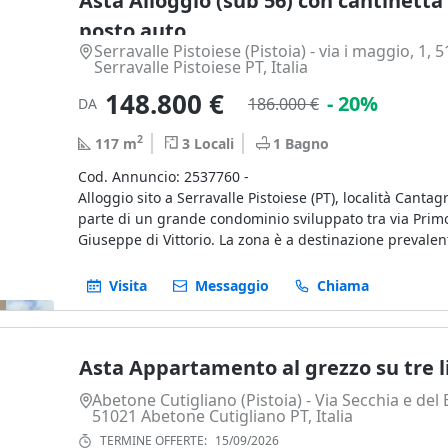
Asta Alloggio (sub 56) con cantinetta
disimpegno, secondo bagno, cameretta e camera matr
posto auto
Riscaldamento autonomo con caldaia e radiatori.
Serravalle Pistoiese (Pistoia) - via i maggio, 1, 
Completano la proprietà una cantina nel piano interra
Serravalle Pistoiese PT, Italia
auto scoperto nel piano terra.
148.800 €
- 20%
186.000 €
DA
Beni mobili esclusi dalla vendita.
2
117
m
3
Locali
1
Bagno
Superficie commerciale totale: 66,12 mq
Abitazione, loggia e cantina: 63,56 mq
Cod. Annuncio: 2537760 -
Posto auto scoperto: 12,80 mq
Alloggio sito a Serravalle Pistoiese (PT), località Cantagri
- 20%
Il tutto come meglio descritto nelle perizie dell’Arch. C
parte di un grande condominio sviluppato tra via Prim
e dell’Arch. Tridenti (Bene 38).
Giuseppe di Vittorio. La zona è a destinazione preval
residenziale-abitativa situata nella prima periferia del
dei sevizi essenziali. L’edificio è stato realizzato fra il 
Visita
Messaggio
Chiama
L’appartamento si trova al piano terra e presenta una d
interna semplice e funzionale: ingresso, soggiorno-pr
Asta Appartamento al grezzo su tre li
cucinotto, due logge con accesso dalla zona giorno, a
bagno, disimpegno, secondo bagno, cameretta e due 
Abetone Cutigliano (Pistoia) - Via Secchia e del 
matrimoniali, di cui una con accesso diretto alla secon
51021 Abetone Cutigliano PT, Italia
Riscaldamento autonomo con caldaia e radiatori.
TERMINE OFFERTE:
15/09/2026