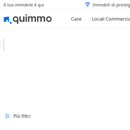
Il tuo immobile è qui
Immobili di prestig
Case
Locali Commercia
Aquilonia
Case
Rustici e casali
In vendita e all'asta
Prezzo
Superficie
Più filtri