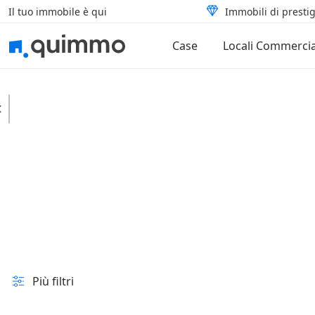
Il tuo immobile è qui
Immobili di prestig
Case
Locali Commercia
Sorbo Serpico
Case
Rustici e casali
In vendita e all'asta
Prezzo
Superficie
Più filtri