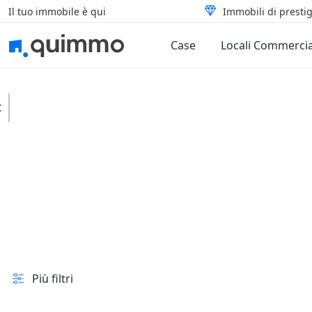
Il tuo immobile è qui
Immobili di prestig
Case
Locali Commercia
Calitri
Case
Ville
In vendita e all'asta
Prezzo
Superficie
Più filtri