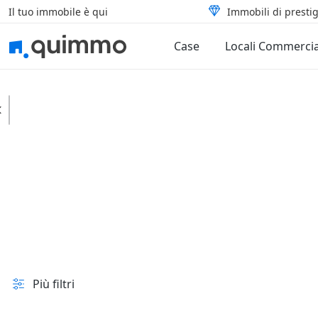
Il tuo immobile è qui
Immobili di prestig
Case
Locali Commercia
Capriglia Irpina
Case
Ville
In vendita e all'asta
Prezzo
Superficie
Più filtri