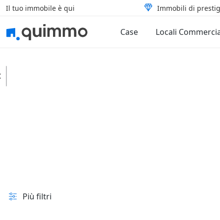
Il tuo immobile è qui
Immobili di prestig
Case
Locali Commercia
Gesualdo
Case
Ville
In vendita e all'asta
Prezzo
Superficie
Più filtri