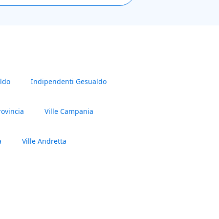
aldo
Indipendenti Gesualdo
rovincia
Ville Campania
a
Ville Andretta