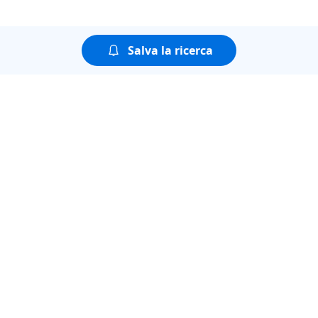
Salva la ricerca
Puoi guardare tutte le
puntate della seconda
stagione di