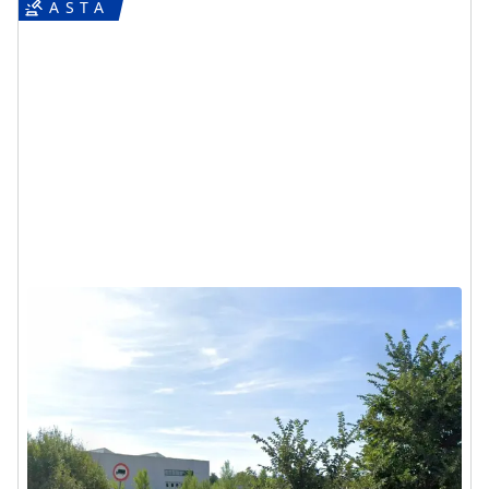
Asta Terreni agricoli in zona
produttiva
Bevagna (Perugia) - Via Flaminia snc
TERMINE OFFERTE:
02/10/2026
15.000 €
DA