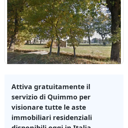
Bevagna (Perugia) - Via Fossato, Loc. Cantalupo
TERMINE OFFERTE:
18/09/2026
5.415 €
DA
2
14181
m
TERMINE
Visita
Messaggio
OFFERTE:
Chiama
18/09/2026
- 25%
1/7
Attiva gratuitamente il
servizio di Quimmo per
visionare tutte le aste
immobiliari residenziali
disponibili oggi in Italia.