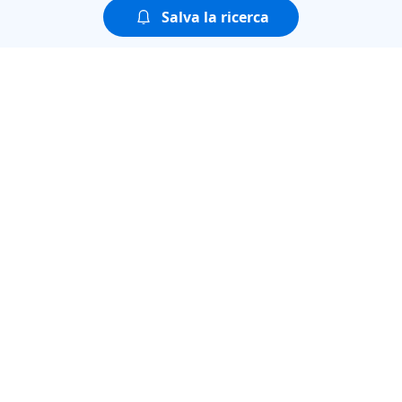
Salva la ricerca
Puoi guardare tutte le
puntate della seconda
stagione di
AGGIUDICATO