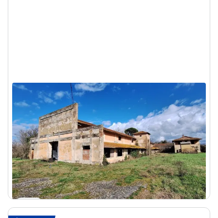
Complesso artigianale con cortile e
pertinenze
Bevagna (Perugia) - Via Pian dei Molini, 06031
Bevagna PG, Italia
726.000 €
DA
2
1819
m
Visita
Messaggio
Chiama
1/10