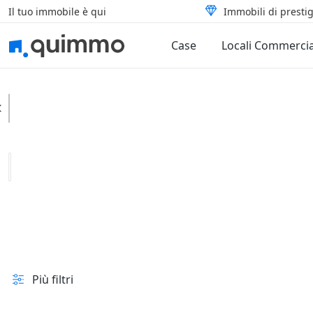
Il tuo immobile è qui
Immobili di prestig
Case
Locali Commercia
Correzzola
Categoria
Tipologia
In vendita e all'asta
Prezzo
Superficie
Più filtri