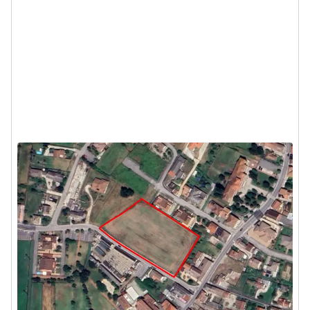
Asta Terreno edificabile
residenziale di 8.250 mq
Piacenza d'Adige (Padova) - via Rivalon
TERMINE OFFERTE:
07/10/2026
16.712 €
DA
2
8250
m
1
Locale
TERMINE
Visita
Messaggio