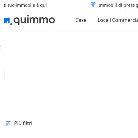
Il tuo immobile è qui
Immobili di prestig
Case
Locali Commercia
Galzignano Terme
Categoria
Tipologia
In vendita e all'asta
Prezzo
Superficie
Più filtri